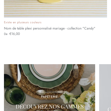
Existe en plusieurs couleurs
Nom de table plexi personnalisé mariage - collection "Candy"
Prix habituel
€16,00
De
PAPETERIE
DÉCOUVREZ NOS GAMMES
C