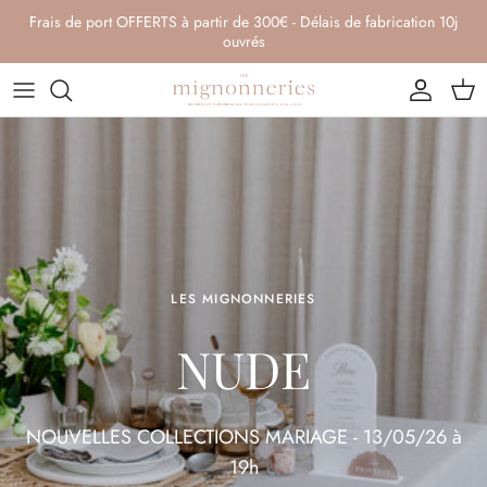
Aller au contenu
Frais de port OFFERTS à partir de 300€ - Délais de fabrication 10j
ouvrés
Compte
Pani
LES MIGNONNERIES
NUDE
NOUVELLES COLLECTIONS MARIAGE - 13/05/26 à
19h