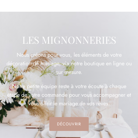
LES MIGNONNERIES
Nous créons pour vous, les éléments de votre
décoration de mariage, via notre boutique en ligne ou
sur mesure.
Notre petite équipe reste à votre écoute à chaque
étape de votre commande pour vous accompagner et
vous offrir le mariage de vos rêves.
DÉCOUVRIR